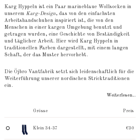
Add to list of favorites
Karg Hyppeln ist ein Paar marineblaue Wollsocken in
unserem
Karg-Design
, das von den einfachsten
Arbeitshandschuhen inspiriert ist, die von den
Menschen in einer kargen Umgebung benutzt und
getragen wurden, eine Geschichte von Beständigkeit
und täglicher Arbeit. Hier wird Karg Hyppeln in
traditionellen Farben dargestellt, mit einem langen
Schaft, der das Muster hervorhebt.
Die Öjbro Vantfabrik setzt sich leidenschaftlich für die
Weiterführung unserer nordischen Stricktraditionen
ein.
Weiterlesen...
Grösse
Preis
Klein 34-37
€30