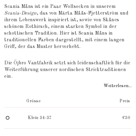
Add to list of favorites
Scania Måns ist ein Paar Wollsocken in unserem
Scania-Design
, das von Märta Måås-Fjetterström und
ihrem Lebenswerk inspiriert ist, sowie von Skånes
schönem Rothirsch, einem starken Symbol in der
schottischen Tradition. Hier ist Scania Måns in
traditionellen Farben dargestellt, mit einem langen
Griff, der das Muster hervorhebt.
Die Öjbro Vantfabrik setzt sich leidenschaftlich für die
Weiterführung unserer nordischen Stricktraditionen
ein.
Weiterlesen...
Grösse
Preis
Klein 34-37
€30