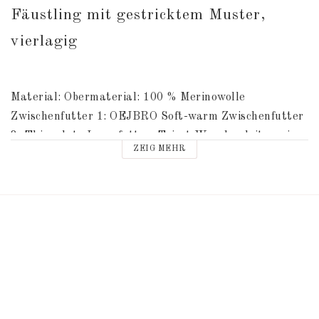
Fäustling mit gestricktem Muster, 
vierlagig
Material: Obermaterial: 100 % Merinowolle 
Zwischenfutter 1: OEJBRO Soft-warm Zwischenfutter 
2: Thinsulate Innenfutter: Tricot Waschanleitung im 
ZEIG MEHR
Fäustlinge