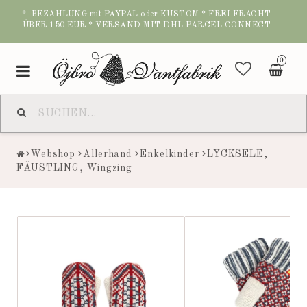
* BEZAHLUNG mit PAYPAL oder KUSTOM * FREI FRACHT
ÜBER 150 EUR * VERSAND MIT DHL PARCEL CONNECT
0
Toggle
navigation
Webshop
Allerhand
Enkelkinder
LYCKSELE,
FÄUSTLING, Wingzing