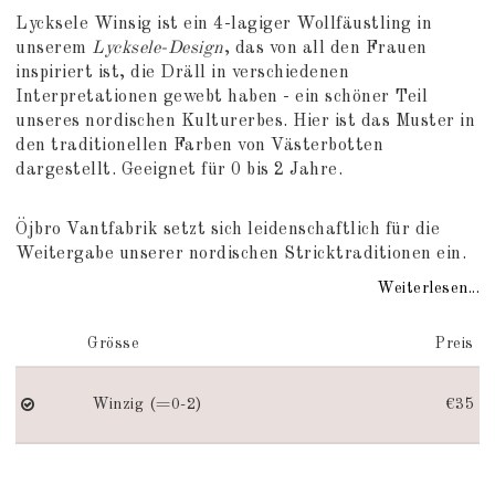
Add to list of favorites
Lycksele Winsig ist ein 4-lagiger Wollfäustling in
unserem
Lycksele-Design
, das von all den Frauen
inspiriert ist, die Dräll in verschiedenen
Interpretationen gewebt haben - ein schöner Teil
unseres nordischen Kulturerbes. Hier ist das Muster in
den traditionellen Farben von Västerbotten
dargestellt. Geeignet für 0 bis 2 Jahre.
Öjbro Vantfabrik setzt sich leidenschaftlich für die
Weitergabe unserer nordischen Stricktraditionen ein.
Weiterlesen...
Grösse
Preis
Winzig (=0-2)
€35