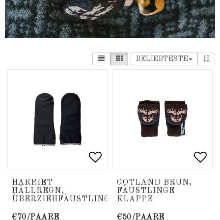
BELIEBTESTE
Add to list of favorite
Add to list of favorite
Add 
Add 
HARRIET
GOTLAND BRUN,
HÄLLREGN,
FÄUSTLINGE
ÜBERZIEHFÄUSTLING
KLAPPE
€70/PAARE
€50/PAARE