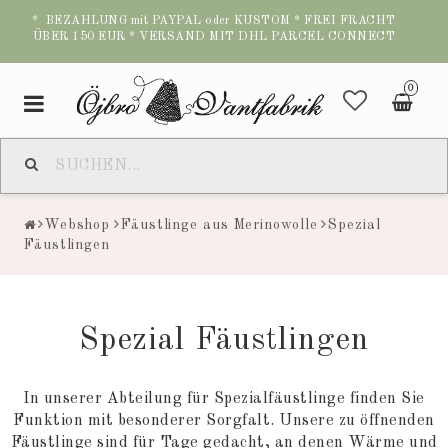
* BEZAHLUNG mit PAYPAL oder KUSTOM * FREI FRACHT
ÜBER 150 EUR * VERSAND MIT DHL PARCEL CONNECT
0
Toggle
navigation
Webshop
Fäustlinge aus Merinowolle
Spezial
Fäustlingen
Spezial Fäustlingen
In unserer Abteilung für Spezialfäustlinge finden Sie
Funktion mit besonderer Sorgfalt. Unsere zu öffnenden
Fäustlinge sind für Tage gedacht, an denen Wärme und