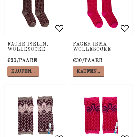
Add to list of favorite
Add to list of favorite
Add 
Add 
FAGER ISELIN,
FAGER IRMA,
WOLLESOCKE
WOLLESOCKE
€30/PAARE
€30/PAARE
KAUFEN…
KAUFEN…