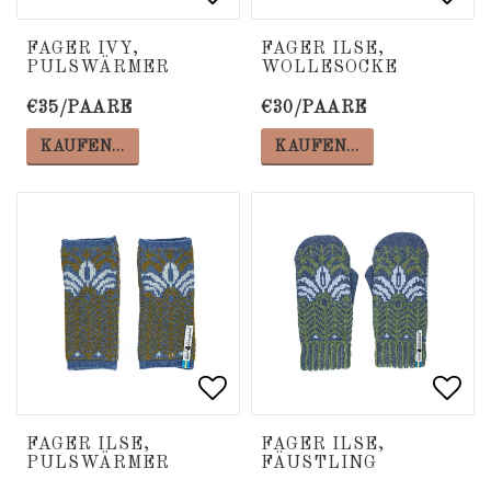
Add to list of favorite
Add to list of favorite
Add 
Add 
FAGER IVY,
FAGER ILSE,
PULSWÄRMER
WOLLESOCKE
€35/PAARE
€30/PAARE
KAUFEN…
KAUFEN…
Add to list of favorite
Add to list of favorite
Add 
Add 
FAGER ILSE,
FAGER ILSE,
PULSWÄRMER
FÄUSTLING