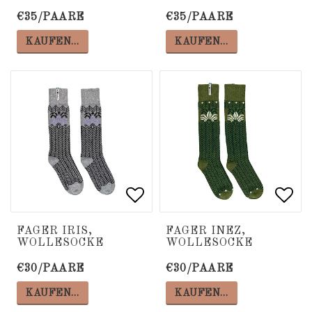
€35/PAARE
€35/PAARE
KAUFEN…
KAUFEN…
Add to list of favorite
Add to list of favorite
Add 
Add 
FAGER IRIS,
FAGER INEZ,
WOLLESOCKE
WOLLESOCKE
€30/PAARE
€30/PAARE
KAUFEN…
KAUFEN…