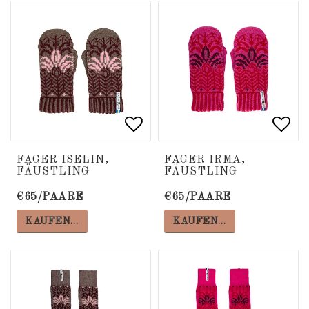
Add to list of favorite
Add to list of favorite
Add 
Add 
FAGER ISELIN,
FAGER IRMA,
FÄUSTLING
FÄUSTLING
€65/PAARE
€65/PAARE
KAUFEN…
KAUFEN…