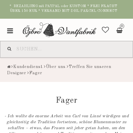
* BEZAHLUNG mit PAYPAL oder KUSTOM * FREI FRACHT
ÜBER 150 EUR * VERSAND MIT DHL PARCEL CONNECT
0
Toggle
navigation
Kundendienst
Über uns
Treffen Sie unseren
Designer
Fager
Fager
- Ich wollte die enorme Arbeit von Carl von Linné würdigen und
gleichzeitig die Tradition fortsetzen, schöne Blumenmuster zu
schaffen – etwas, das Frauen seit jeher getan haben, um den