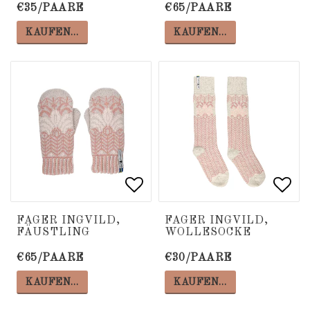
€35/PAARE
€65/PAARE
KAUFEN…
KAUFEN…
Add to list of favorite
Add to list of favorite
Add 
Add 
FAGER INGVILD,
FAGER INGVILD,
FÄUSTLING
WOLLESOCKE
€65/PAARE
€30/PAARE
KAUFEN…
KAUFEN…