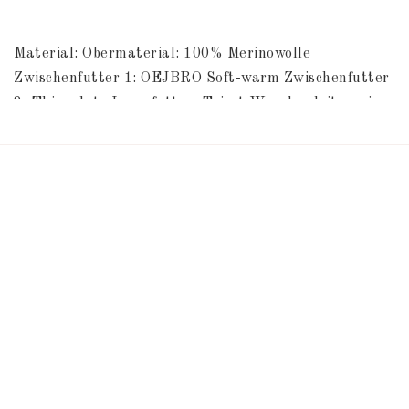
Material: Obermaterial: 100% Merinowolle 
Zwischenfutter 1: OEJBRO Soft-warm Zwischenfutter 
2: Thinsulate Innenfutter: Tricot Waschanleitung im 
Fäustlinge.