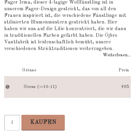
Add to list of favorites
Fager Irma, dieser 4-lagige Wollfäustling ist in
unserem Fager-Design gestrickt, das von all den
Frauen inspiriert ist, die verschiedene Fäustlinge mit
stilisierten Blumenmustern gestrickt haben. Hier
haben wir uns auf die Lilie konzentriert, die wir dann
in traditionellen Farben gefärbt haben. Die Öjbro
Vantfabrik ist leidenschaftlich bemüht, unsere
verschiedenen Stricktraditionen weiterzugeben.
Weiterlesen...
Grösse
Preis
Gross (=10-11)
€65
KAUFEN