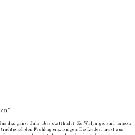
 of favorites
 of favorites
ren"
das das ganze Jahr über stattfindet. Zu Walpurgis sind nahezu
traditionell den Frühling einzusingen. Die Lieder, meist aus