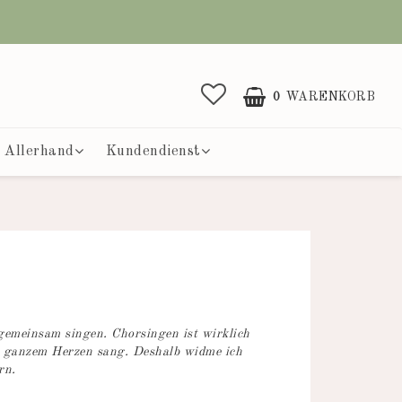
0
WARENKORB
Allerhand
Kundendienst
 gemeinsam singen. Chorsingen ist wirklich
it ganzem Herzen sang. Deshalb widme ich
rn.