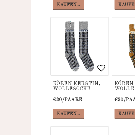
KAUFEN…
KAUFE
Add to list
Add to list
KÖREN KERSTIN,
KÖREN 
WOLLESOCKE
WOLLE
€30/PAARE
€30/PA
KAUFEN…
KAUFE