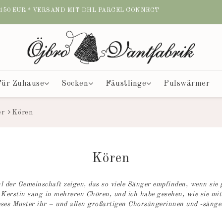
R 150 EUR * VERSAND MIT DHL PARCEL CONNECT
Für Zuhause
Socken
Fäustlinge
Pulswärmer
er
Kören
Kören
 der Gemeinschaft zeigen, das so viele Sänger empfinden, wenn sie
 Kerstin sang in mehreren Chören, und ich habe gesehen, wie sie m
eses Muster ihr – und allen großartigen Chorsängerinnen und -sänge