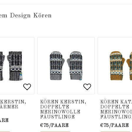
dem Design Kören
 of favorites
 of favorites
Add to list of favorites
Add to list of favorites
Add to list of
Add to list of
KERSTIN,
KÖREN KERSTIN,
KÖREN KAT
ÄRMER
DOPPELTE
DOPPELTE
MERINOWOLLE
MERINOWO
FÄUSTLINGE
FÄUSTLING
ARE
€75/PAARE
€75/PAARE