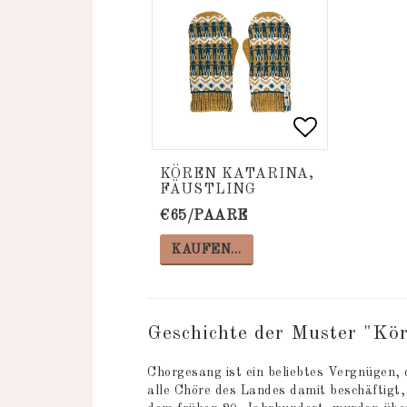
Add to list
Add to list
KÖREN KATARINA,
FÄUSTLING
€65/PAARE
KAUFEN…
Geschichte der Muster "Kö
Chorgesang ist ein beliebtes Vergnügen, 
alle Chöre des Landes damit beschäftigt, 