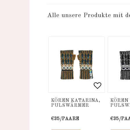
Alle unsere Produkte mit 
Add to list
Add to list
KÖREN KATARINA,
KÖREN 
PULSWÄRMER
PULSW
€35/PAARE
€35/PA