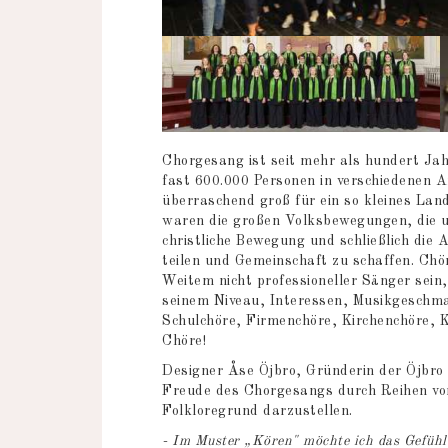
Chorgesang ist seit mehr als hundert J
fast 600.000 Personen in verschiedenen 
überraschend groß für ein so kleines La
waren die großen Volksbewegungen, die u
christliche Bewegung und schließlich die
teilen und Gemeinschaft zu schaffen. Chö
Weitem nicht professioneller Sänger sei
seinem Niveau, Interessen, Musikgeschma
Schulchöre, Firmenchöre, Kirchenchöre, 
Chöre!
Designer Åse Öjbro, Gründerin der Öjbro 
Freude des Chorgesangs durch Reihen von
Folkloregrund darzustellen.
- Im Muster „Kören" möchte ich das Gefühl 