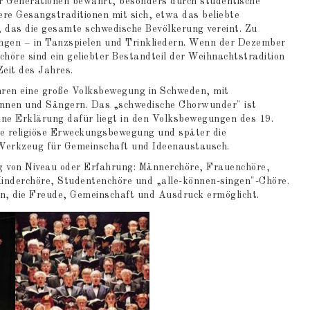
r Generationen bewahrt, besonders durch studentische
ere Gesangstraditionen mit sich, etwa das beliebte
das die gesamte schwedische Bevölkerung vereint. Zu
ungen – in Tanzspielen und Trinkliedern. Wenn der Dezember
chöre sind ein geliebter Bestandteil der Weihnachtstradition
eit des Jahres.
hren eine große Volksbewegung in Schweden, mit
innen und Sängern. Das „schwedische Chorwunder" ist
ine Erklärung dafür liegt in den Volksbewegungen des 19.
e religiöse Erweckungsbewegung und später die
Werkzeug für Gemeinschaft und Ideenaustausch.
ig von Niveau oder Erfahrung: Männerchöre, Frauenchöre,
Kinderchöre, Studentenchöre und „alle-können-singen"-Chöre.
en, die Freude, Gemeinschaft und Ausdruck ermöglicht.