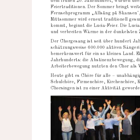
dem frühen 20. Jahrhundert, wurden übe
Feiertraditionen. Der Sommer bringt weit
Fernsehprogramm „Allsång på Skansen", 
Mittsommer wird erneut traditionell ges
kommt, beginnt die Lucia-Feier. Die Lucia
und verbreiten Wärme in der dunkelsten Z
Der Chorgesang ist seit über hundert Ja
schätzungsweise 600.000 aktiven Sänger
bemerkenswert für ein so kleines Land. E
Jahrhunderts: die Abstinenzbewegung, di
Arbeiterbewegung nutzten den Chor als 
Heute gibt es Chöre für alle – unabhäng
Schulchöre, Firmenchöre, Kirchenchöre, 
Chorsingen ist zu einer Aktivität geword