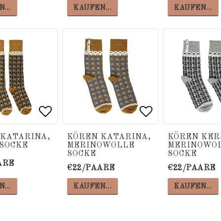
N…
KAUFEN…
KAUFEN…
 of favorites
 of favorites
Add to list of favorites
Add to list of favorites
Add to list of
Add to list of
KATARINA,
KÖREN KATARINA,
KÖREN KER
SOCKE
MERINOWOLLE
MERINOWO
SOCKE
SOCKE
ARE
€22/PAARE
€22/PAARE
N…
KAUFEN…
KAUFEN…