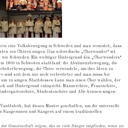
ahren eine Volksbewegung in Schweden und man vermutet, dass
Arten von Chören singen. Das schwedische „Chorwunder“ ist
nd wie Schweden. Ein wichtiger Hintergrund des „Chorwunders“
m 1800 in Schweden stattfand: die Abstinenzbewegung, die
 Arbeiterbewegung, die Chöre verwendete, um ihre Ideen zu
re sind seit dem nur noch verbreiteter und man muss bei
n, um zu singen. Stattdessen kann man einen Chor wählen, der
ck und Hintergrund entspricht: Männerchöre, Frauenchöre,
Kindergartenchöre, Studentenchöre und Alle-können-singen-
Vantfabrik, hat dieses Muster geschaffen, um die universelle
 Sängerinnen und Sängern auf einem traditionellen
der Gemeinschaft zeigen, das so viele Sänger empfinden, wenn sie