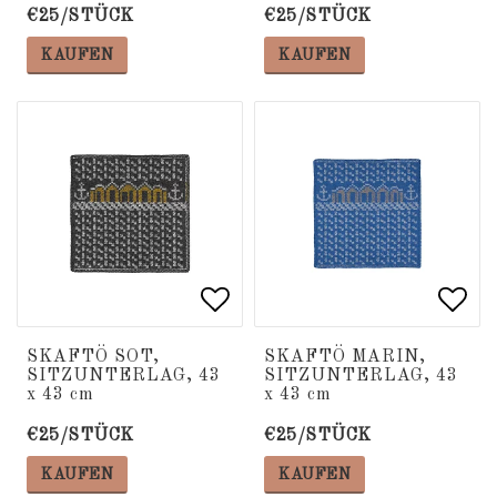
€25/STÜCK
€25/STÜCK
KAUFEN
KAUFEN
Add to list of favorite
Add to list of favorite
Add 
Add 
SKAFTÖ SOT,
SKAFTÖ MARIN,
SITZUNTERLAG, 43
SITZUNTERLAG, 43
x 43 cm
x 43 cm
€25/STÜCK
€25/STÜCK
KAUFEN
KAUFEN