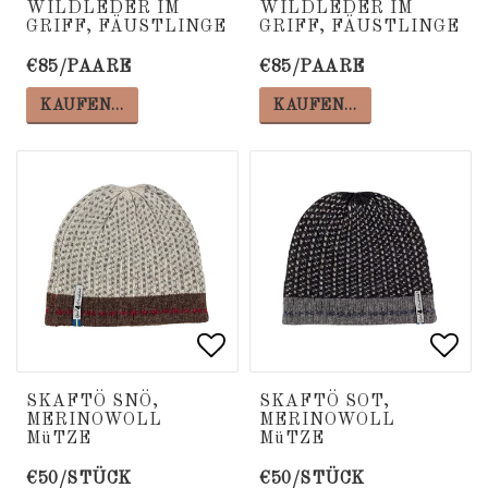
WILDLEDER IM
WILDLEDER IM
GRIFF, FÄUSTLINGE
GRIFF, FÄUSTLINGE
€85/PAARE
€85/PAARE
KAUFEN…
KAUFEN…
Add to list of favorite
Add to list of favorite
Add 
Add 
SKAFTÖ SNÖ,
SKAFTÖ SOT,
MERINOWOLL
MERINOWOLL
MüTZE
MüTZE
€50/STÜCK
€50/STÜCK