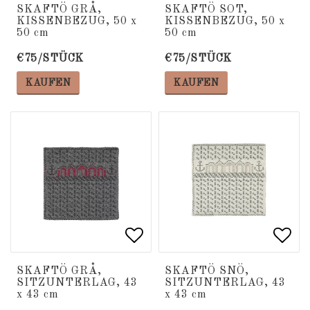
Add to list of favorite
Add to list of favorite
Add 
Add 
SKAFTÖ GRÅ,
SKAFTÖ SOT,
KISSENBEZUG, 50 x
KISSENBEZUG, 50 x
50 cm
50 cm
€75/STÜCK
€75/STÜCK
KAUFEN
KAUFEN
Add to list of favorite
Add to list of favorite
Add 
Add 
SKAFTÖ GRÅ,
SKAFTÖ SNÖ,
SITZUNTERLAG, 43
SITZUNTERLAG, 43
x 43 cm
x 43 cm