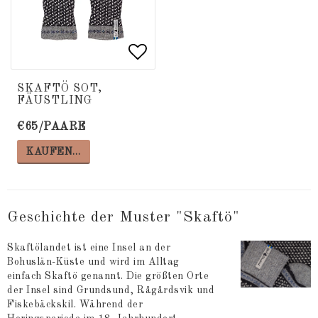
Add to list of favorite
Add to list of favorite
SKAFTÖ SOT,
FÄUSTLING
€65/PAARE
KAUFEN…
Geschichte der Muster "Skaftö"
Skaftölandet ist eine Insel an der
Bohuslän-Küste und wird im Alltag
einfach Skaftö genannt. Die größten Orte
der Insel sind Grundsund, Rågårdsvik und
Fiskebäckskil. Während der