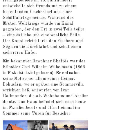
Heringsperiode im 18. Jahrhundert
entwickelte sich Grundsund zu einem
bedeutenden Fischerdorf und einer
Schifffahrtsgemeinde. Während des
Ersten Weltkriegs wurde ein Kanal
gegraben, der den Ort in zwei Teile teilte
– eine östliche und eine westliche Seite.
Der Kanal erleichterte den Fischern und
Seglern die Durchfahrt und schuf einen
sichereren Hafen.
Ein bekannter Bewohner Skaftös war der
Künstler Carl Wilhelm Wilhelmson (1866
in Fiskebäckskil geboren). Er entnahm
seine Motive vor allem seiner Heimat
Bohuslän, wo er später eine Sommervilla
errichten ließ, entworfen von Ivar
Callmander, die als Wohnhaus und Atelier
diente. Das Haus befindet sich noch heute
im Familienbesitz und öffnet einmal im
Sommer seine Türen für Besucher.