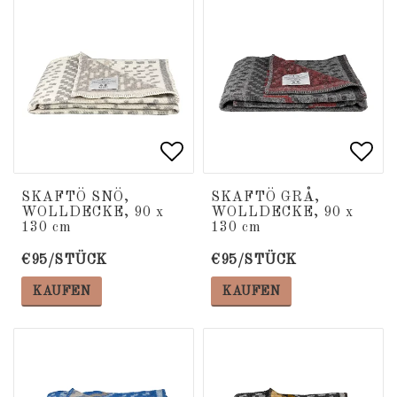
Add to list of favorite
Add to list of favorite
Add 
Add 
SKAFTÖ SNÖ,
SKAFTÖ GRÅ,
WOLLDECKE, 90 x
WOLLDECKE, 90 x
130 cm
130 cm
€95/STÜCK
€95/STÜCK
KAUFEN
KAUFEN