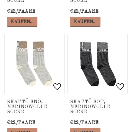
SOCKE
SOCKE
€22/PAARE
€22/PAARE
KAUFEN…
KAUFEN…
Add to list of favorite
Add to list of favorite
Add 
Add 
SKAFTÖ SNÖ,
SKAFTÖ SOT,
MERINOWOLLE
MERINOWOLLE
SOCKE
SOCKE
€22/PAARE
€22/PAARE