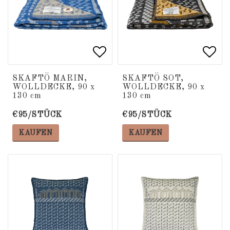
Add to list of favorite
Add to list of favorite
Add 
Add 
SKAFTÖ MARIN,
SKAFTÖ SOT,
WOLLDECKE, 90 x
WOLLDECKE, 90 x
130 cm
130 cm
€95/STÜCK
€95/STÜCK
KAUFEN
KAUFEN