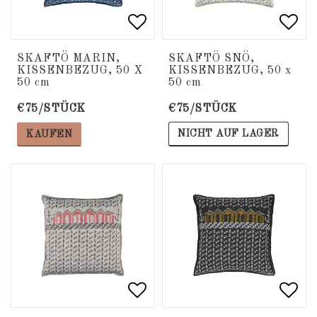
Add to list of favorite
Add to list of favorite
Add 
Add 
SKAFTÖ MARIN,
SKAFTÖ SNÖ,
KISSENBEZUG, 50 X
KISSENBEZUG, 50 x
50 cm
50 cm
€75/STÜCK
€75/STÜCK
NICHT AUF LAGER
KAUFEN