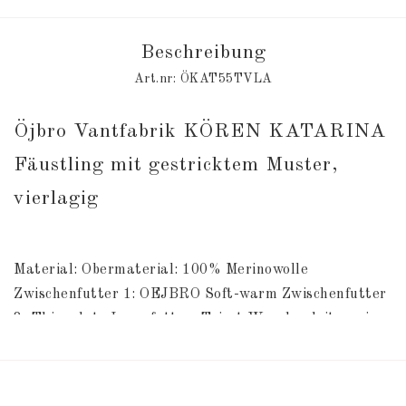
Beschreibung
Art.nr: ÖKAT55TVLA
Öjbro Vantfabrik KÖREN KATARINA 
Fäustling mit gestricktem Muster, 
vierlagig
Material: Obermaterial: 100% Merinowolle 
Zwischenfutter 1: OEJBRO Soft-warm Zwischenfutter 
2: Thinsulate Innenfutter: Tricot Waschanleitung im 
Fäustlinge.