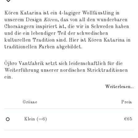
Add to list of favorites
Kören Katarina ist ein 4-lagiger Wollfäustling in
unserem Design
Kören
, das von all den wunderbaren
Chorsängern inspiriert ist, die wir in Schweden haben
und die ein lebendiger Teil der schwedischen
kulturellen Tradition sind. Hier ist Kören Katarina in
traditionellen Farben abgebildet.
Öjbro Vantfabrik setzt sich leidenschaftlich für die
Weiterführung unserer nordischen Stricktraditionen
ein.
Weiterlesen...
Grösse
Preis
Klein (=6)
€65