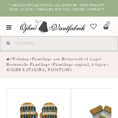
* BEZAHLUNG mit PAYPAL oder KUSTOM * FREI FRACHT
ÜBER 150 EUR * VERSAND MIT DHL PARCEL CONNECT
0
Toggle
navigation
Webshop
Fäustlinge aus Merinowolle
4-Lager
Merinowolle Fäustlinge
Fäustlinge original, 4-lagen
KÖREN KATARINA, FÄUSTLING