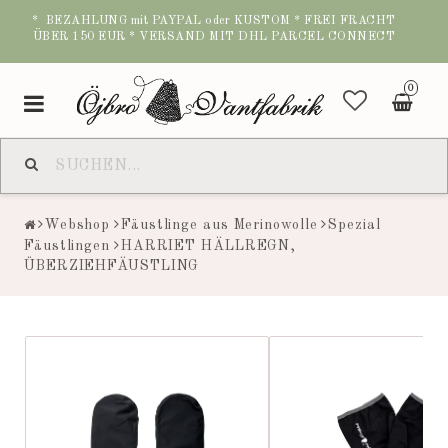
* BEZAHLUNG mit PAYPAL oder KUSTOM * FREI FRACHT
ÜBER 150 EUR * VERSAND MIT DHL PARCEL CONNECT
0
Toggle
navigation
Webshop
Fäustlinge aus Merinowolle
Spezial
Fäustlingen
HARRIET HÄLLREGN,
ÜBERZIEHFÄUSTLING