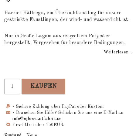
Add to list of favorites
Harriet Hällregn, ein Überziehfäustling für unsere
gestrickte Fäustlingen, der wind- und wasserdicht ist.
Nur in Größe Lagom aus recyceltem Polyester
hergestellt. Vorgesehen für besondere Bedingungen.
Weiterlesen...
KAUFEN
• Sichere Zahlung über PayPal oder Kustom
• Brauchen Sie Hilfe? Schicken Sie uns eine E-Mail an
info@ojbrovantfabrik.se
Frachtfrei uber 150EUR
Zustand
Neue