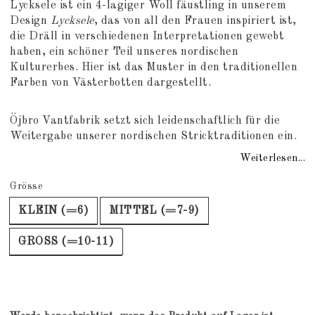
Add to list of favorites
Lycksele ist ein 4-lagiger Woll fäustling in unserem
Design
Lycksele
, das von all den Frauen inspiriert ist,
die Dräll in verschiedenen Interpretationen gewebt
haben, ein schöner Teil unseres nordischen
Kulturerbes. Hier ist das Muster in den traditionellen
Farben von Västerbotten dargestellt.
Öjbro Vantfabrik setzt sich leidenschaftlich für die
Weitergabe unserer nordischen Stricktraditionen ein.
Weiterlesen...
Grösse
KLEIN (=6)
MITTEL (=7-9)
GROSS (=10-11)