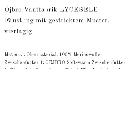
Öjbro Vantfabrik LYCKSELE 
Fäustling mit gestricktem Muster, 
vierlagig
Material: Obermaterial: 100% Merinowolle 
Zwischenfutter 1: OEJBRO Soft-warm Zwischenfutter 
2: Thinsulate Innenfutter: Tricot Waschanleitung im 
Fäustlinge.