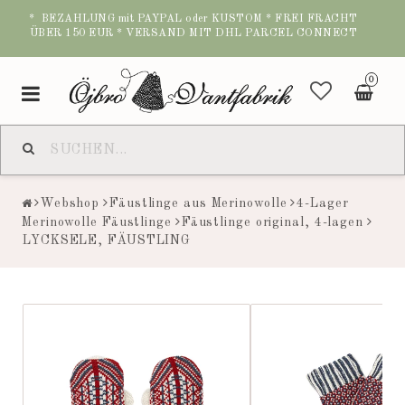
* BEZAHLUNG mit PAYPAL oder KUSTOM * FREI FRACHT
ÜBER 150 EUR * VERSAND MIT DHL PARCEL CONNECT
0
Toggle
navigation
Webshop
Fäustlinge aus Merinowolle
4-Lager
Merinowolle Fäustlinge
Fäustlinge original, 4-lagen
LYCKSELE, FÄUSTLING