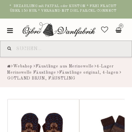
* BEZAHLUNG mit PAYPAL oder KUSTOM * FREI FRACHT
ÜBER 150 EUR * VERSAND MIT DHL PARCEL CONNECT
0
Toggle
navigation
Webshop
Fäustlinge aus Merinowolle
4-Lager
Merinowolle Fäustlinge
Fäustlinge original, 4-lagen
GOTLAND BRUN, FÄUSTLING