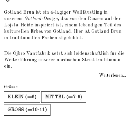
Add to list of favorites
Gotland Brun ist ein 4-lagiger Wollfäustling in
unserem
Gotland-Design
, das von den Russen auf der
Lojsta-Heide inspiriert ist, einem lebendigen Teil des
kulturellen Erbes von Gotland. Hier ist Gotland Brun
in traditionellen Farben abgebildet.
Die Öjbro Vantfabrik setzt sich leidenschaftlich für die
Weiterführung unserer nordischen Stricktraditionen
ein.
Weiterlesen...
Grösse
KLEIN (=6)
MITTEL (=7-9)
GROSS (=10-11)