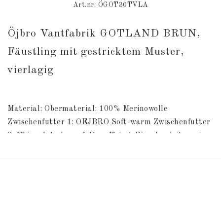
Art.nr: ÖGOT30TVLA
Öjbro Vantfabrik GOTLAND BRUN, 
Fäustling mit gestricktem Muster, 
vierlagig
Material: Obermaterial: 100% Merinowolle 
Zwischenfutter 1: OEJBRO Soft-warm Zwischenfutter 
2: Thinsulate Innenfutter: Tricot Waschanleitung im 
Fäustlinge.