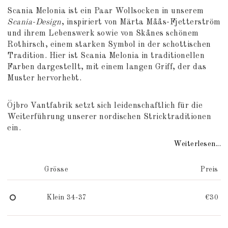
Add to list of favorites
Scania Melonia ist ein Paar Wollsocken in unserem
Scania-Design
, inspiriert von Märta Måås-Fjetterström
und ihrem Lebenswerk sowie von Skånes schönem
Rothirsch, einem starken Symbol in der schottischen
Tradition. Hier ist Scania Melonia in traditionellen
Farben dargestellt, mit einem langen Griff, der das
Muster hervorhebt.
Öjbro Vantfabrik setzt sich leidenschaftlich für die
Weiterführung unserer nordischen Stricktraditionen
ein.
Weiterlesen...
Grösse
Preis
Klein 34-37
€30