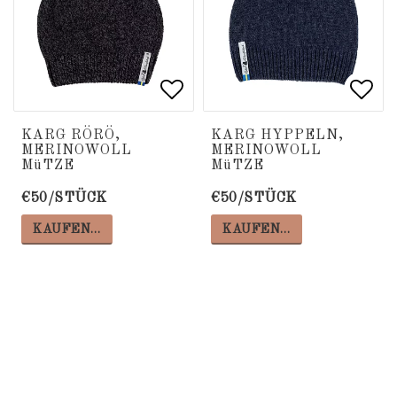
Add to list of favorite
Add to list of favorite
Add 
Add 
KARG RÖRÖ,
KARG HYPPELN,
MERINOWOLL
MERINOWOLL
MüTZE
MüTZE
€50/STÜCK
€50/STÜCK
KAUFEN…
KAUFEN…