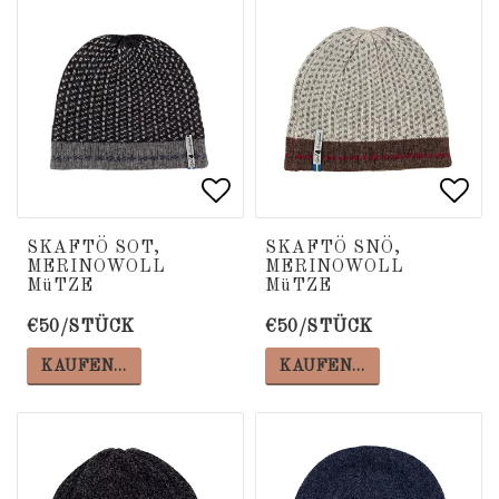
Add to list of favorite
Add to list of favorite
Add 
Add 
SKAFTÖ SOT,
SKAFTÖ SNÖ,
MERINOWOLL
MERINOWOLL
MüTZE
MüTZE
€50/STÜCK
€50/STÜCK
KAUFEN…
KAUFEN…