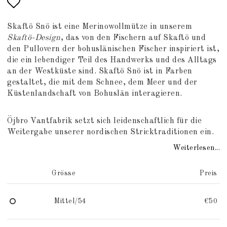
Add to list of favorites
Skaftö Snö ist eine Merinowollmütze in unserem
Skaftö-Design
, das von den Fischern auf Skaftö und
den Pullovern der bohuslänischen Fischer inspiriert ist,
die ein lebendiger Teil des Handwerks und des Alltags
an der Westküste sind. Skaftö Snö ist in Farben
gestaltet, die mit dem Schnee, dem Meer und der
Küstenlandschaft von Bohuslän interagieren.
Öjbro Vantfabrik setzt sich leidenschaftlich für die
Weitergabe unserer nordischen Stricktraditionen ein.
Weiterlesen...
Grösse
Preis
Mittel/54
€50