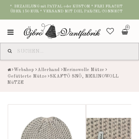
* BEZAHLUNG mit PAYPAL oder KUSTOM * FREI FRACHT
ÜBER 150 EUR * VERSAND MIT DHL PARCEL CONNECT
0
Toggle
navigation
Webshop
Allerhand
Merinowolle Mütze
Gefütterte Mütze
SKAFTÖ SNÖ, MERINOWOLL
MüTZE