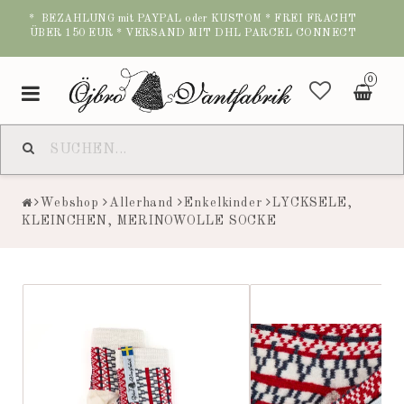
* BEZAHLUNG mit PAYPAL oder KUSTOM * FREI FRACHT
ÜBER 150 EUR * VERSAND MIT DHL PARCEL CONNECT
0
Toggle
navigation
Webshop
Allerhand
Enkelkinder
LYCKSELE,
KLEINCHEN, MERINOWOLLE SOCKE