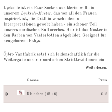
Add to list of favorites
Lycksele ist ein Paar Socken aus Merinowolle in
unserem
Lycksele-Muster
, das von all den Frauen
inspiriert ist, die Dräll in verschiedenen
Interpretationen gewebt haben - ein schöner Teil
unseres nordischen Kulturerbes. Hier ist das Muster in
den Farben von Västerbotten abgebildet. Geeignet für
neugeborene Babys.
Öjbro Vantfabrik setzt sich leidenschaftlich für die
Weitergabe unserer nordischen Stricktraditionen ein.
Weiterlesen...
Grösse
Preis
Kleinchen (15-18)
€12