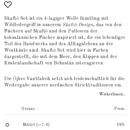
Add to list of favorites
Skaftö Sot ist ein 4-lagiger Wolle fäustling mit
Wildledergriff in unserem
Skaftö-Design
, das von den
Fischern auf Skaftö und den Pullovern der
bohuslänischen Fischer inspiriert ist, die ein lebendiger
Teil des Handwerks und des Alltagslebens an der
Westküste sind. Skaftö Sot wird hier in Farben
dargestellt, die mit dem Meer, den Klippen und der
Küstenlandschaft von Bohuslän interagieren.
Die Öjbro Vantfabrik setzt sich leidenschaftlich für die
Weitergabe unserer nordischen Stricktraditionen ein.
Weiterlesen...
Grösse
Preis
Mittel (=7-9)
€85