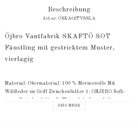
Beschreibung
Art.nr: ÖSKA02TVSSLA
Öjbro Vantfabrik SKAFTÖ SOT 
Fäustling mit gestricktem Muster, 
vierlagig
Material: Obermaterial: 100 % Merinowolle Mit 
Wildleder im Griff Zwischenfutter 1: OEJBRO Soft-
warm Zwischenfutter 2: Thinsulate Innenfutter: 
ZEIG MEHR
Tricot Waschanleitung im Fäustlinge