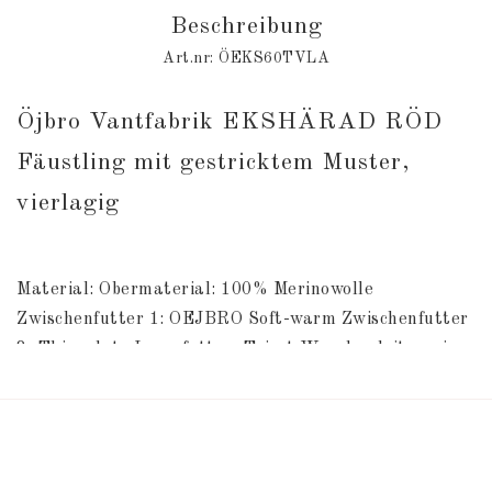
Beschreibung
Art.nr: ÖEKS60TVLA
Öjbro Vantfabrik EKSHÄRAD RÖD 
Fäustling mit gestricktem Muster, 
vierlagig
Material: Obermaterial: 100% Merinowolle 
Zwischenfutter 1: OEJBRO Soft-warm Zwischenfutter 
2: Thinsulate Innenfutter: Tricot Waschanleitung im 
Fäustlinge.