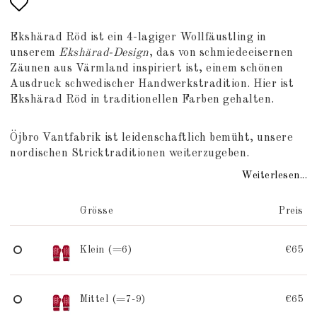
Add to list of favorites
Ekshärad Röd ist ein 4-lagiger Wollfäustling in
unserem
Ekshärad-Design
, das von schmiedeeisernen
Zäunen aus Värmland inspiriert ist, einem schönen
Ausdruck schwedischer Handwerkstradition. Hier ist
Ekshärad Röd in traditionellen Farben gehalten.
Öjbro Vantfabrik ist leidenschaftlich bemüht, unsere
nordischen Stricktraditionen weiterzugeben.
Weiterlesen...
Grösse
Preis
Klein (=6)
€65
Mittel (=7-9)
€65