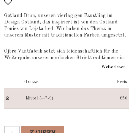
Add to list of favorites
Gotland Brun, unseren vierlagigen Fäustling im
Design Gotland, das inspiriert ist von den Gotland-
Ponies von Lojsta hed. Wir haben das Thema in
unserem Muster mit traditionellen Farben umgesetzt.
Öjbro Vantfabrik setzt sich leidenschaftlich für die
Weitergabe unserer nordischen Stricktraditionen ein.
Weiterlesen...
Grösse
Preis
Mittel (=7-9)
€50