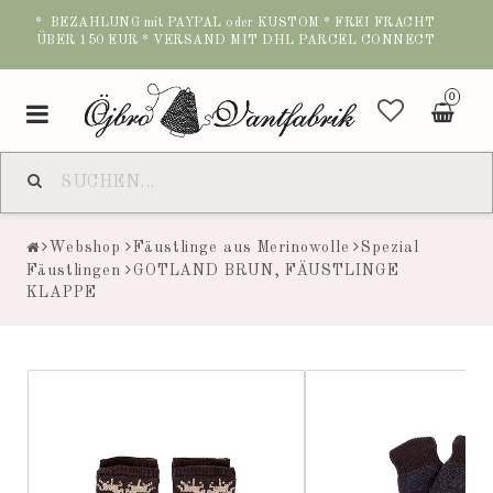
* BEZAHLUNG mit PAYPAL oder KUSTOM * FREI FRACHT
ÜBER 150 EUR * VERSAND MIT DHL PARCEL CONNECT
0
Toggle
navigation
Webshop
Fäustlinge aus Merinowolle
Spezial
Fäustlingen
GOTLAND BRUN, FÄUSTLINGE
KLAPPE