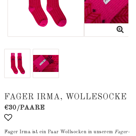
FAGER IRMA, WOLLESOCKE
€30/PAARE
Add to list of favorites
Fager Irma ist ein Paar Wollsocken in unserem
Fager-